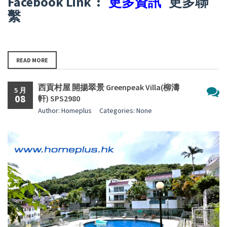
Facebook Link :
更多資訊
更多聯
繫
READ MORE
西貢村屋 開揚翠景 Greenpeak Villa(柳濤
5 月
08
軒) SPS2980
尚
Author: Homeplus
Categories: None
無
留
言