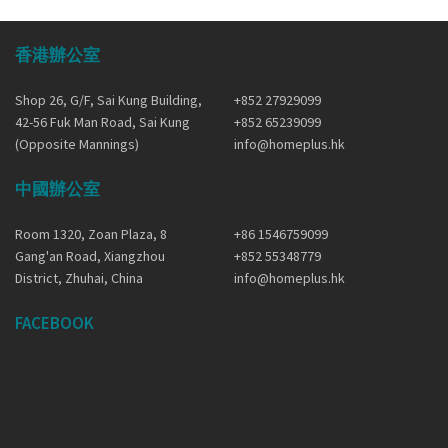
香港辦公室
Shop 26, G/F, Sai Kung Building,
+852 27929099
42-56 Fuk Man Road, Sai Kung
+852 65239099
(Opposite Mannings)
info@homeplus.hk
中國辦公室
Room 1320, Zoan Plaza, 8
+86 1546759099
Gang'an Road, Xiangzhou
+852 55348779
District, Zhuhai, China
info@homeplus.hk
FACEBOOK