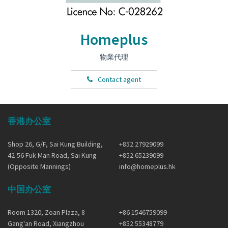
Homeplus
物業代理
Contact agent
香港办公室
Shop 26, G/F, Sai Kung Building,
+852 27929099
42-56 Fuk Man Road, Sai Kung
+852 65239099
(Opposite Mannings)
info@homeplus.hk
中国办公室
Room 1320, Zoan Plaza, 8
+86 1546759099
Gang'an Road, Xiangzhou
+852 55348779