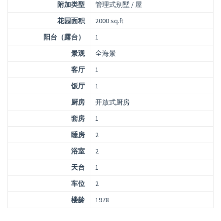
附加类型
管理式别墅 / 屋
花园面积
2000 sq.ft
阳台（露台）
1
景观
全海景
客厅
1
饭厅
1
厨房
开放式厨房
套房
1
睡房
2
浴室
2
天台
1
车位
2
楼龄
1978