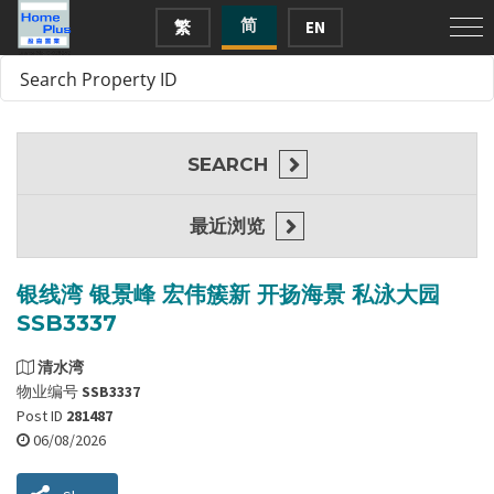
简
繁
EN
SEARCH
最近浏览
银线湾 银景峰 宏伟簇新 开扬海景 私泳大园
SSB3337
清水湾
物业编号
SSB3337
Post ID
281487
06/08/2026