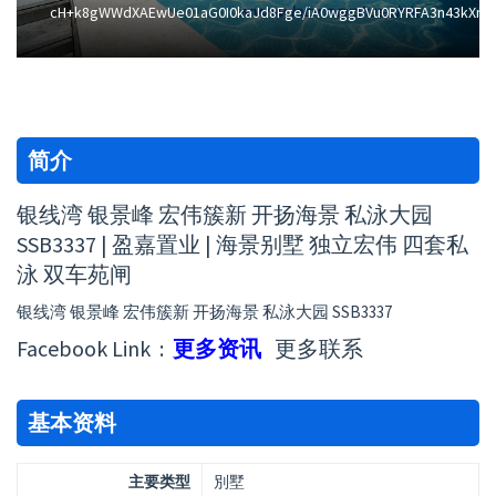
cH+k8gWWdXAEwUe01aG0I0kaJd8Fge/iA0wggBVu0RYRFA3n43kXmx
简介
银线湾 银景峰 宏伟簇新 开扬海景 私泳大园
SSB3337 | 盈嘉置业 | 海景别墅 独立宏伟 四套私
泳 双车苑闸
银线湾 银景峰 宏伟簇新 开扬海景 私泳大园 SSB3337
Facebook Link :
更多资讯
更多联系
基本资料
主要类型
別墅