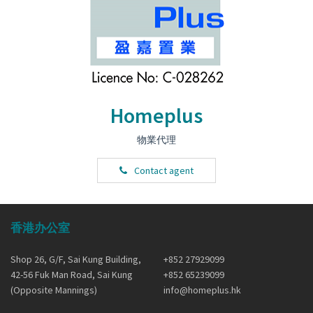
Homeplus
物業代理
Contact agent
香港办公室
Shop 26, G/F, Sai Kung Building,
+852 27929099
42-56 Fuk Man Road, Sai Kung
+852 65239099
(Opposite Mannings)
info@homeplus.hk