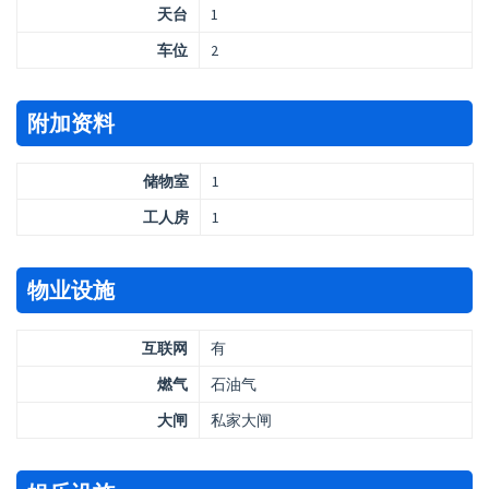
天台
1
车位
2
附加资料
储物室
1
工人房
1
物业设施
互联网
有
燃气
石油气
大闸
私家大闸