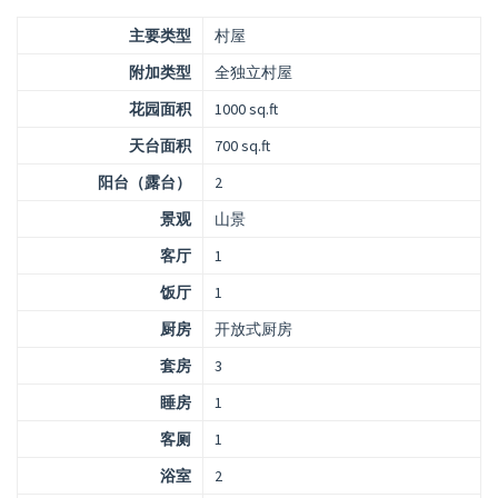
主要类型
村屋
附加类型
全独立村屋
花园面积
1000 sq.ft
天台面积
700 sq.ft
阳台（露台）
2
景观
山景
客厅
1
饭厅
1
厨房
开放式厨房
套房
3
睡房
1
客厕
1
浴室
2