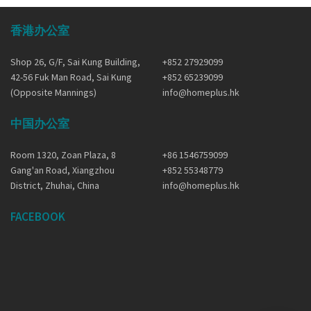
香港办公室
Shop 26, G/F, Sai Kung Building,
+852 27929099
42-56 Fuk Man Road, Sai Kung
+852 65239099
(Opposite Mannings)
info@homeplus.hk
中国办公室
Room 1320, Zoan Plaza, 8
+86 1546759099
Gang'an Road, Xiangzhou
+852 55348779
District, Zhuhai, China
info@homeplus.hk
FACEBOOK