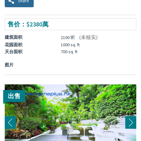
Share
售价：$2380萬
(未核实)
建筑面积
2100 呎
花园面积
1000 sq. ft
天台面积
700 sq. ft
图片
出售