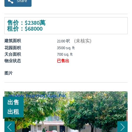
Share
售价：$2380萬
租价：$68000
(未核实)
建筑面积
2100 呎
花园面积
3500 sq. ft
天台面积
700 sq. ft
物业状态
已售出
图片
出售
出租