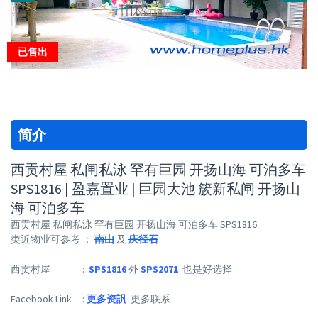
已售出
简介
西贡村屋 私闸私泳 罕有巨园 开扬山海 可泊多车
SPS1816 | 盈嘉置业 | 巨园大池 簇新私闸 开扬山
海 可泊多车
西贡村屋 私闸私泳 罕有巨园 开扬山海 可泊多车 SPS1816
类近物业可参考 ：
南山
及
庆径石
西贡村屋 :
SPS1816
外
SPS2071
也是好选择
Facebook Link :
更多资訉
更多联系