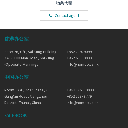
物業代理
Contact agent
香港办公室
Shop 26, G/F, Sai Kung Building,
+852 27929099
42-56 Fuk Man Road, Sai Kung
+852 65239099
(Opposite Mannings)
info@homeplus.hk
中国办公室
Room 1320, Zoan Plaza, 8
+86 1546759099
Gang'an Road, Xiangzhou
+852 55348779
District, Zhuhai, China
info@homeplus.hk
FACEBOOK