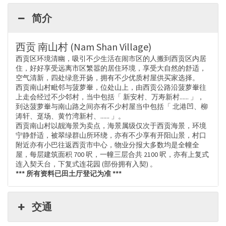
简介
西贡 南山村 (Nam Shan Village)
西贡区环境清幽，吸引不少生活在闹市区的人搬到西贡区内居
住，好好享受远离市区繁嚣的居住环境，享受大自然的舒适，
空气清新，四处绿意开扬，拥有不少优质村屋供买家选择。
西贡南山村毗邻与菠萝輋，位处山上，由西贡公路沿菠萝輋往
上走会经过不少邻村，当中包括「 新安村、万寿新村...... 」，
到达菠萝輋与南山路之间亦有不少村屋当中包括「 北港凹、柳
涛轩、趸场、黄竹湾新村、...... 」。
西贡南山村以靓海景为卖点，海景属级仅次于西贡海景，环境
宁静舒适，被翠绿群山所环绕，亦有不少享有开阳山景，村口
附近亦有小巴往返西贡市中心，物业分报大多数均是全幢全
屋，每层建筑面积 700 呎，一幢三层合共 2100 呎，亦有上复式
连入契天台，下复式连花园 (部份拥有入契) 。
*** 所有资料已田土厅登记为准 ***
交通