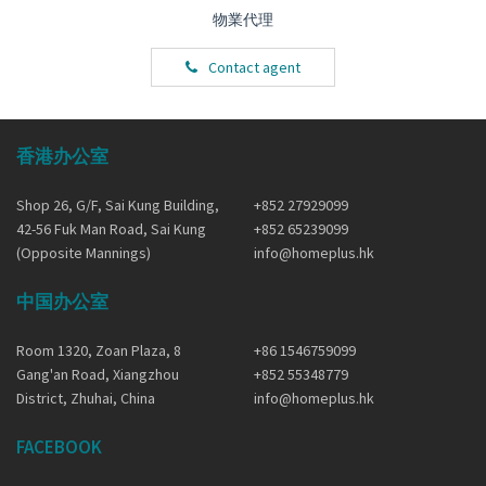
物業代理
Contact agent
香港办公室
Shop 26, G/F, Sai Kung Building,
+852 27929099
42-56 Fuk Man Road, Sai Kung
+852 65239099
(Opposite Mannings)
info@homeplus.hk
中国办公室
Room 1320, Zoan Plaza, 8
+86 1546759099
Gang'an Road, Xiangzhou
+852 55348779
District, Zhuhai, China
info@homeplus.hk
FACEBOOK