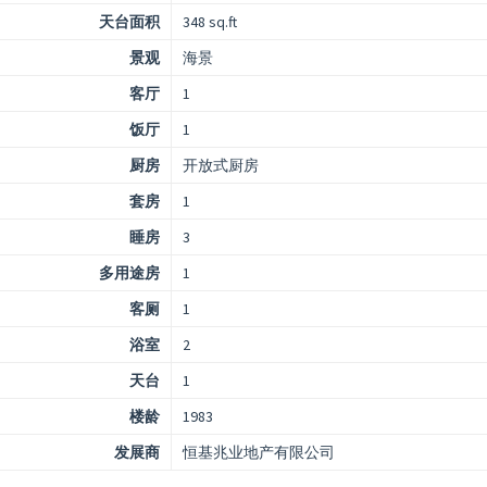
天台面积
348 sq.ft
景观
海景
客厅
1
饭厅
1
厨房
开放式厨房
套房
1
睡房
3
多用途房
1
客厕
1
浴室
2
天台
1
楼龄
1983
发展商
恒基兆业地产有限公司