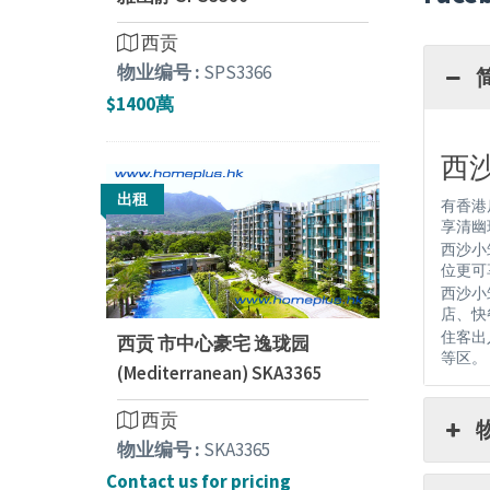
西贡
物业编号 :
SPS3366
$1400萬
西沙小
出租
有香港
享清幽
西沙小
位更可
西沙小
店、快
住客出
西贡 市中心豪宅 逸珑园
等区。
(Mediterranean) SKA3365
西贡
物业编号 :
SKA3365
Contact us for pricing