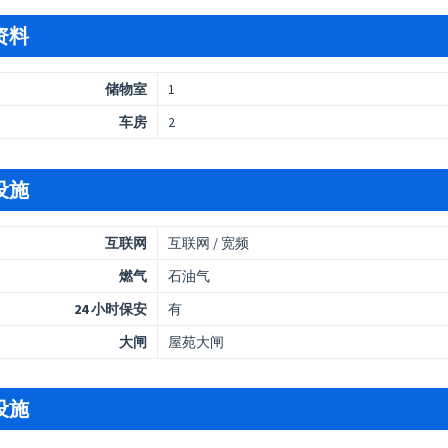
资料
储物室
1
车房
2
设施
互联网
互联网 / 宽频
燃气
石油气
24 小时保安
有
大闸
屋苑大闸
设施