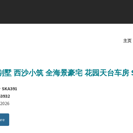
主页
别墅 西沙小筑 全海景豪宅 花园天台车房 S
号
SKA391
63932
8/2026
are