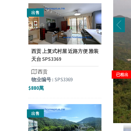
出售
西贡 上复式村屋 近路方便 雅装
天台 SPS3369
西贡
已租出
物业编号 :
SPS3369
$880萬
出售