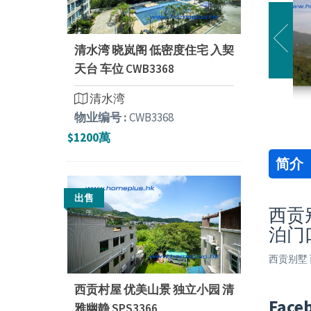
清水湾 晓岚阁 低密度住宅 入契
天台 车位 CWB3368
清水湾
物业编号 :
CWB3368
$1200萬
简介
出售
西贡别
泊门
西贡别墅 
西贡村屋 优美山景 独立小园 清
Face
雅幽静 SPS3366