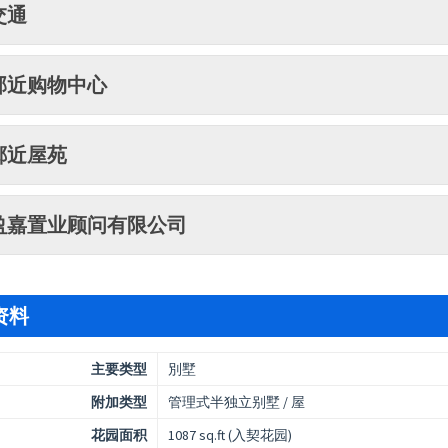
交通
邻近购物中心
鄰近屋苑
盈嘉置业顾问有限公司
资料
主要类型
別墅
附加类型
管理式半独立别墅 / 屋
花园面积
1087 sq.ft (入契花园)