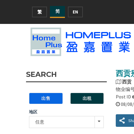
简
繁
EN
西贡
SEARCH
西贡
物业编
Post ID
出售
出租
08/0
地区
Sh
任意