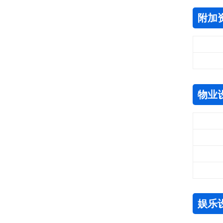
附加
物业
娱乐