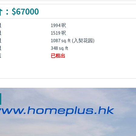
：$67000
积
1994 呎
积
1519 呎
积
1087 sq. ft (入契花园)
积
348 sq. ft
态
已租出