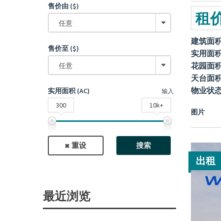
售价由 ($)
租价
任意
建筑面
售价至 ($)
实用面
花园面
任意
天台面
物业状
实用面积 (AC)
输入
300
10k+
图片
重设
搜索
出租
最近浏览