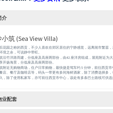
简介
筑 (Sea View Villa)
后花园之称的西贡，不少人喜欢在郊区居住的宁静感觉，远离闹市繁嚣，
环境之余，可说静中带旺。
筑沿竹洋路而建，分低座及高座两部份，由42 座洋房组成，屋苑附近为
享开扬海景，分低座及高座两部份。
筑附近无购物商场，住户日常购物，最快捷是驾车约 5 分钟，前往西贡
餐店、餐厅及咖啡店等，码头一带更有多间海鲜酒家，除了消费选择多，
入，除了使用私家车，亦可前往西贡市中心，该处有多条巴士路线可供选
物业配套