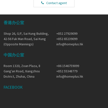
Contact agent
香港办公室
Shop 26, G/F, Sai Kung Building,
+852 27929099
42-56 Fuk Man Road, Sai Kung
+852 65239099
(Opposite Mannings)
info@homeplus.hk
中国办公室
Room 1320, Zoan Plaza, 8
+86 1546759099
Gang'an Road, Xiangzhou
+852 55348779
District, Zhuhai, China
info@homeplus.hk
FACEBOOK