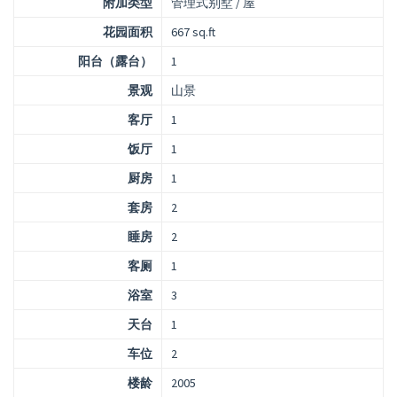
附加类型
管理式别墅 / 屋
花园面积
667 sq.ft
阳台（露台）
1
景观
山景
客厅
1
饭厅
1
厨房
1
套房
2
睡房
2
客厕
1
浴室
3
天台
1
车位
2
楼龄
2005