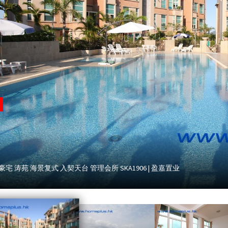
豪宅 涛苑 海景复式 入契天台 管理会所 SKA1906 | 盈嘉置业