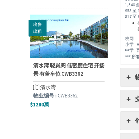
1,540
955 
817 
出售
出租
校网 : -
小学 : 
中学 :
*** 
清水湾 晓岚阁 低密度住宅 开扬
景 有盖车位 CWB3362
清水湾
物业编号 :
CWB3362
$1280萬