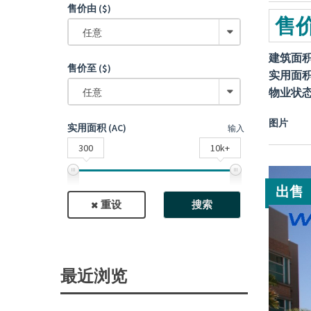
售价由 ($)
售价
任意
建筑面
售价至 ($)
实用面
物业状
任意
图片
实用面积 (AC)
输入
300
10k+
出售
重设
搜索
最近浏览