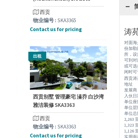
西贡
物业编号 :
SKA3365
Contact us for pricing
涛苑 
对面海
份加勒
所，设
出租
可到对
或可选
闲时可
西贡涛
地址 : 
发展商
入伙日期 
西贡别墅 管理豪宅 溱乔 白沙湾
单位座数 
雅洁装修 SKA3363
单位层数 
单位总数
西贡
2,263
1,32
物业编号 :
SKA3363
1,12
Contact us for pricing
实用面积 