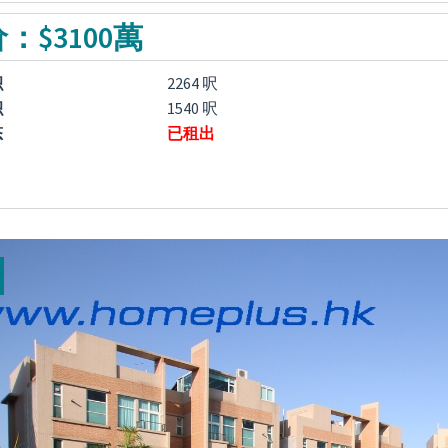
：$3100萬
积
2264 呎
积
1540 呎
态
已租出