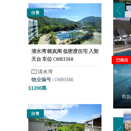
出售
清水湾 晓岚阁 低密度住宅 入契
天台 车位 CWB3368
已租出
清水湾
物业编号 :
CWB3368
$1200萬
西贡
出售