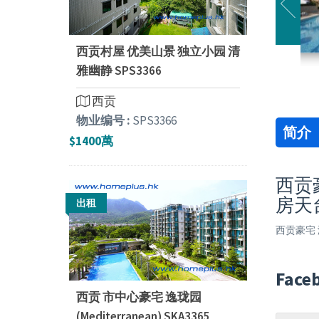
西贡村屋 优美山景 独立小园 清
雅幽静 SPS3366
西贡
物业编号 :
SPS3366
简介
$1400萬
西贡豪
房天
出租
西贡豪宅 
Face
西贡 市中心豪宅 逸珑园
(Mediterranean) SKA3365