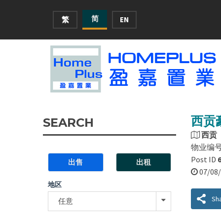
简
繁
EN
西贡豪
SEARCH
西贡
物业编
Post ID
出售
出租
07/0
地区
Sh
任意