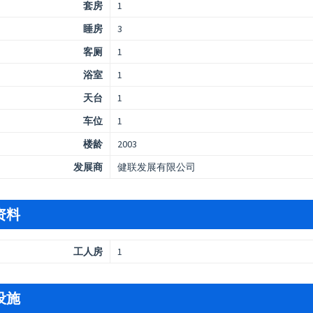
套房
1
睡房
3
客厕
1
浴室
1
天台
1
车位
1
楼龄
2003
发展商
健联发展有限公司
资料
工人房
1
设施