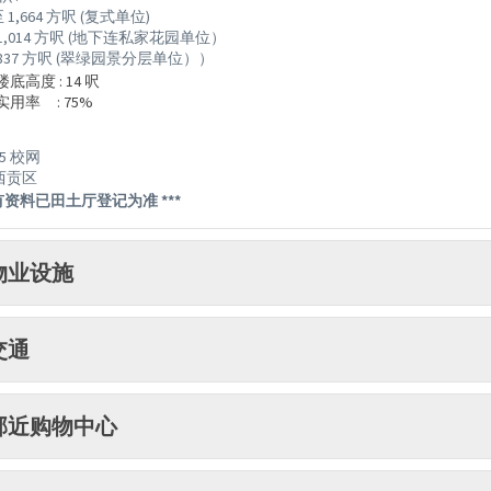
 至 1,664 方呎 (复式单位)
至 1,014 方呎 (地下连私家花园单位）
至 837 方呎 (翠绿园景分层单位））
楼底高度 : 14 呎
实用率 : 75%
95 校网
 西贡区
所有资料已田土厅登记为准 ***
物业设施
交通
邻近购物中心