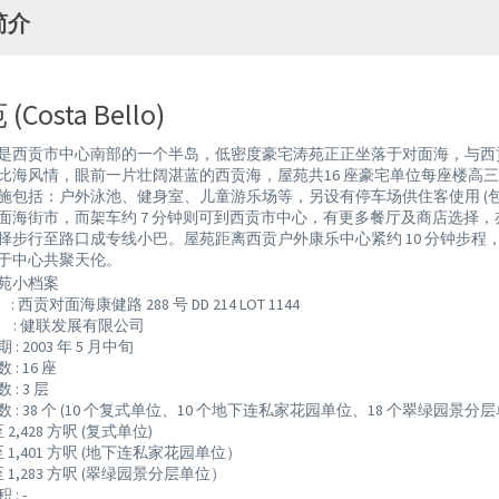
简介
(Costa Bello)
是西贡市中心南部的一个半岛，低密度豪宅涛苑正正坐落于对面海，与西
比海风情，眼前一片壮阔湛蓝的西贡海，屋苑共16 座豪宅单位每座楼高三层 
施包括：户外泳池、健身室、儿童游乐场等，另设有停车场供住客使用 (包括
面海街市，而架车约 7 分钟则可到西贡市中心，有更多餐厅及商店选择，
择步行至路口成专线小巴。屋苑距离西贡户外康乐中心紧约 10 分钟步程，
于中心共聚天伦。
苑小档案
西贡对面海康健路 288 号 DD 214 LOT 1144
 : 健联发展有限公司
: 2003 年 5 月中旬
: 16 座
: 3 层
 : 38 个 (10 个复式单位、10 个地下连私家花园单位、18 个翠绿园景分层
 至 2,428 方呎 (复式单位)
3 至 1,401 方呎 (地下连私家花园单位）
6 至 1,283 方呎 (翠绿园景分层单位）
: -