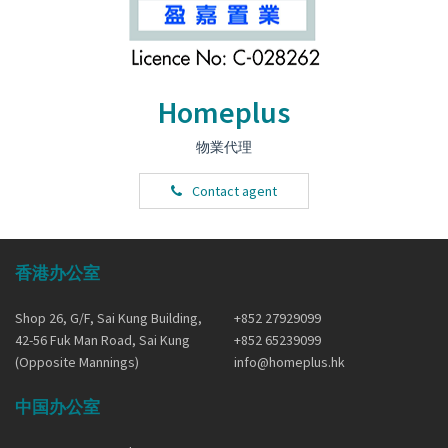
Homeplus
物業代理
Contact agent
香港办公室
Shop 26, G/F, Sai Kung Building,
+852 27929099
42-56 Fuk Man Road, Sai Kung
+852 65239099
(Opposite Mannings)
info@homeplus.hk
中国办公室