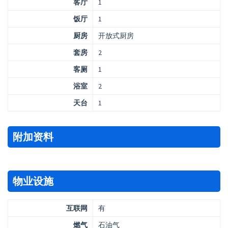
客厅
1
饭厅
1
厨房
开放式厨房
套房
2
客厕
1
浴室
2
天台
1
附加资料
物业设施
互联网
有
燃气
石油气