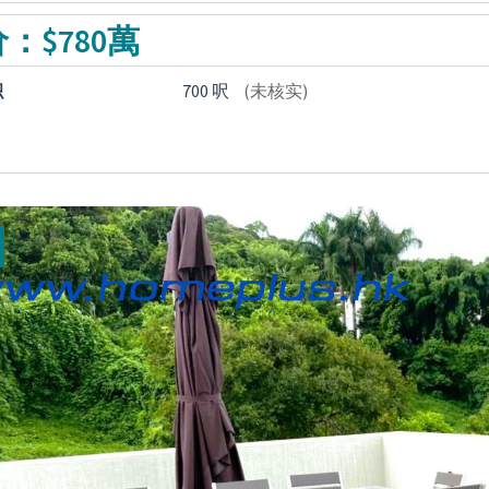
：$780萬
积
700 呎
(未核实)