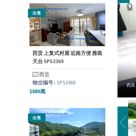
出售
西贡 上复式村屋 近路方便 雅装
天台 SPS3369
西贡
物业编号 :
SPS3369
西貢
$880萬
出售