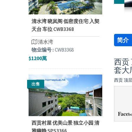
清水湾 晓岚阁 低密度住宅 入契
天台 车位 CWB3368
简介
清水湾
物业编号 :
CWB3368
$1200萬
西贡 
套大
西贡 顶层
出售
Face
bo
西贡村屋 优美山景 独立小园 清
雅幽静 SPS3366