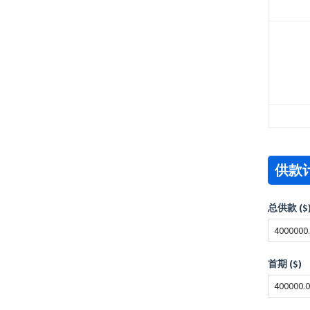
供款
总供款 ($
首期 ($)