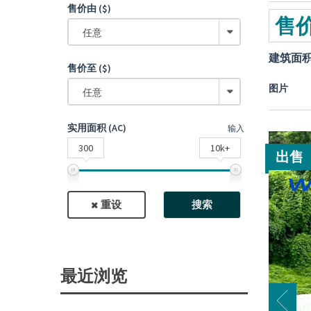
售价由 ($)
售价
任意
建筑面
售价至 ($)
图片
任意
实用面积 (AC)
输入
300
10k+
出售
重设
搜索
最近浏览