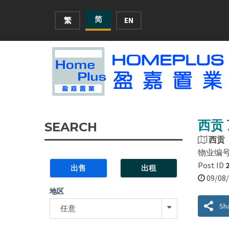
简
繁
EN
西贡 
SEARCH
西贡
物业编
Post ID
出售
出租
09/0
地区
Sh
任意