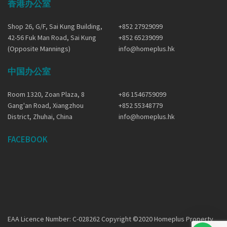
香港办公室
Shop 26, G/F, Sai Kung Building,
+852 27929099
42-56 Fuk Man Road, Sai Kung
+852 65239099
(Opposite Mannings)
info@homeplus.hk
中国办公室
Room 1320, Zoan Plaza, 8
+86 1546759099
Gang'an Road, Xiangzhou
+852 55348779
District, Zhuhai, China
info@homeplus.hk
FACEBOOK
EAA Licence Number: C-028262 Copyright ©2020 Homeplus Property