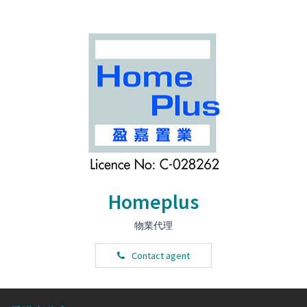
Homeplus
物業代理
Contact agent