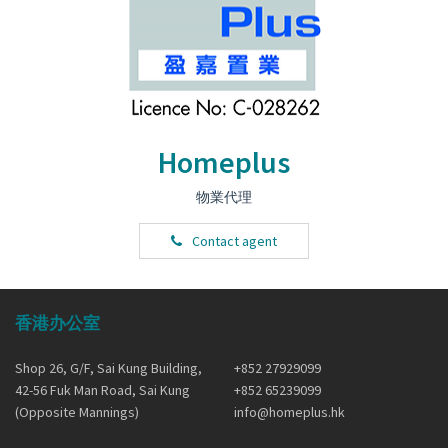
Homeplus
物業代理
Contact agent
香港办公室
Shop 26, G/F, Sai Kung Building,
+852 27929099
42-56 Fuk Man Road, Sai Kung
+852 65239099
(Opposite Mannings)
info@homeplus.hk