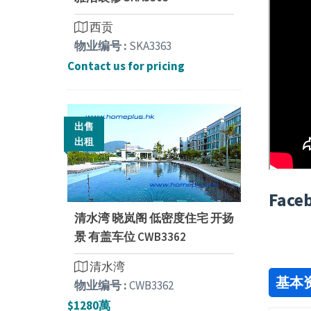
西贡
物业编号 :
SKA3363
Contact us for pricing
出售
出租
Face
清水湾 晓岚阁 低密度住宅 开扬
景 有盖车位 CWB3362
清水湾
基本
物业编号 :
CWB3362
$1280萬