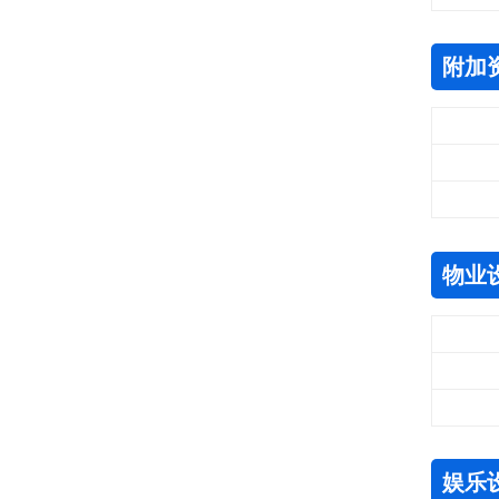
附加
物业
娱乐