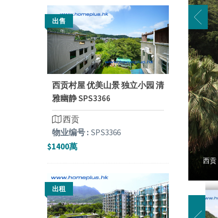
出售
西贡村屋 优美山景 独立小园 清
雅幽静 SPS3366
西贡
物业编号 :
SPS3366
$1400萬
西贡 
出租