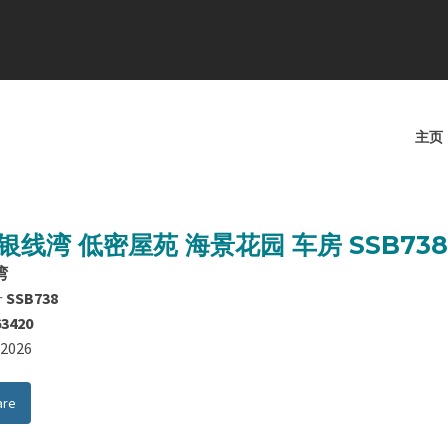
主页
银线湾 低密屋苑 海景花园 车房 SSB738
湾
号
SSB738
63420
8/2026
are