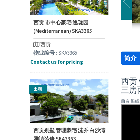
西贡 市中心豪宅 逸珑园
(Mediterranean) SKA3365
西贡
物业编号 :
SKA3365
简介
Contact us for pricing
西贡 
三房
出租
西贡 银线
西贡别墅 管理豪宅 溱乔 白沙湾
雅洁装修 SKA3363