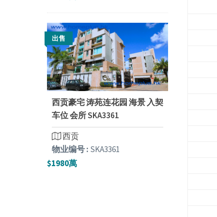
出售
西贡豪宅 涛苑连花园 海景 入契
车位 会所 SKA3361
西贡
物业编号 :
SKA3361
$1980萬