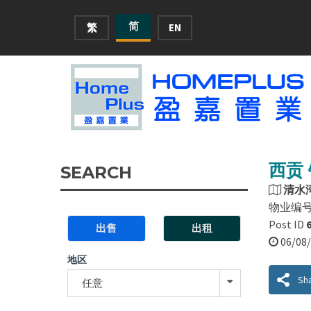
简
繁
EN
西贡 
SEARCH
清水
物业编
Post ID
出售
出租
06/0
地区
Sh
任意