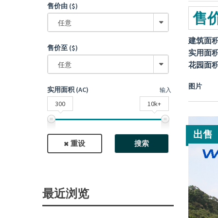
售价由 ($)
售价
任意
建筑面
售价至 ($)
实用面
花园面
任意
图片
实用面积 (AC)
输入
300
10k+
出售
重设
搜索
最近浏览