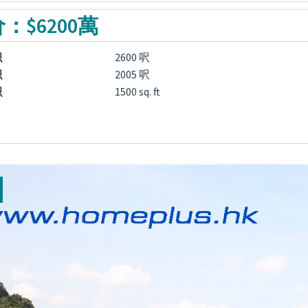
：$6200萬
积
2600 呎
积
2005 呎
积
1500 sq. ft