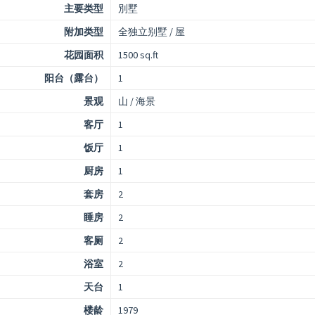
主要类型
別墅
附加类型
全独立别墅 / 屋
花园面积
1500 sq.ft
阳台（露台）
1
景观
山 / 海景
客厅
1
饭厅
1
厨房
1
套房
2
睡房
2
客厕
2
浴室
2
天台
1
楼龄
1979