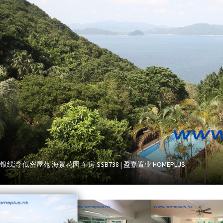
银线湾 低密屋苑 海景花园 车房 SSB738 | 盈嘉置业 HOMEPLUS