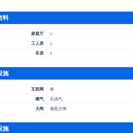
资料
家庭厅
1
工人房
1
车房
2
设施
互联网
有
燃气
石油气
大闸
屋苑大闸
设施