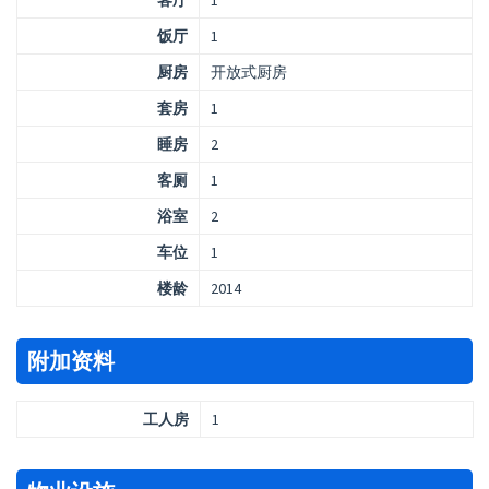
客厅
1
饭厅
1
厨房
开放式厨房
套房
1
睡房
2
客厕
1
浴室
2
车位
1
楼龄
2014
附加资料
工人房
1