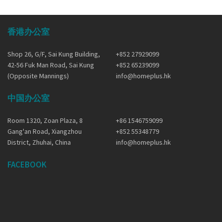
香港办公室
Shop 26, G/F, Sai Kung Building,
+852 27929099
42-56 Fuk Man Road, Sai Kung
+852 65239099
(Opposite Mannings)
info@homeplus.hk
中国办公室
Room 1320, Zoan Plaza, 8
+86 1546759099
Gang'an Road, Xiangzhou
+852 55348779
District, Zhuhai, China
info@homeplus.hk
FACEBOOK