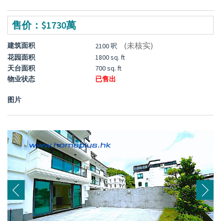
售价：$1730萬
(未核实)
建筑面积
2100 呎
花园面积
1800 sq. ft
天台面积
700 sq. ft
物业状态
已售出
图片