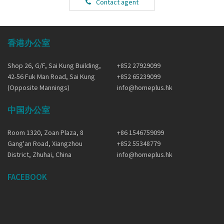
Contact agent
香港办公室
Shop 26, G/F, Sai Kung Building,
+852 27929099
42-56 Fuk Man Road, Sai Kung
+852 65239099
(Opposite Mannings)
info@homeplus.hk
中国办公室
Room 1320, Zoan Plaza, 8
+86 1546759099
Gang'an Road, Xiangzhou
+852 55348779
District, Zhuhai, China
info@homeplus.hk
FACEBOOK