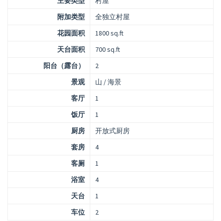
主要类型
村屋
附加类型
全独立村屋
花园面积
1800 sq.ft
天台面积
700 sq.ft
阳台（露台）
2
景观
山 / 海景
客厅
1
饭厅
1
厨房
开放式厨房
套房
4
客厕
1
浴室
4
天台
1
车位
2