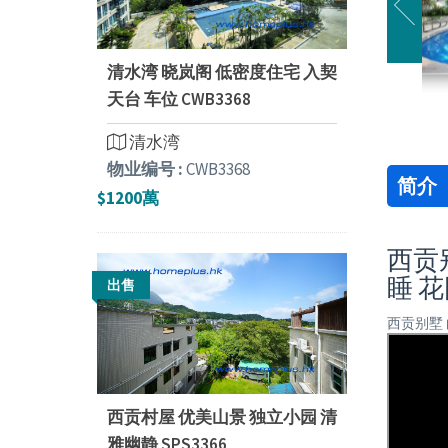
清水湾 晓岚阁 低密度住宅 入契
天台 车位 CWB3368
清水湾
物业编号 :
CWB3368
简介
$1200萬
西贡别
睡 
出售
西贡别墅 
西贡村屋 优美山景 独立小园 清
雅幽静 SPS3366