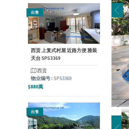
出售
西贡 上复式村屋 近路方便 雅装
天台 SPS3369
西贡
物业编号 :
SPS3369
$880萬
出售