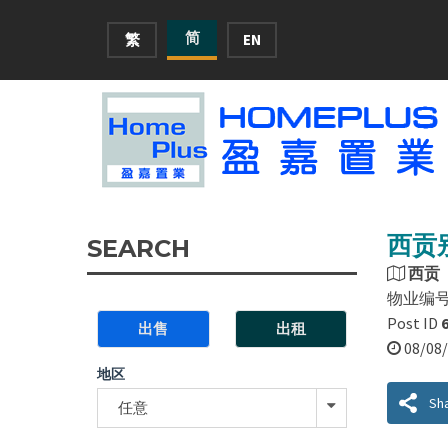
简
繁
EN
西贡别
SEARCH
西贡
物业编
Post ID
出售
出租
08/0
地区
Sh
任意