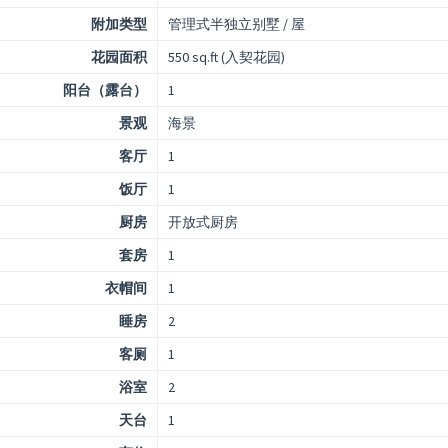
附加类型
管理式半独立别墅 / 屋
花园面积
550 sq.ft (入契花园)
阳台（露台）
1
景观
海景
客厅
1
饭厅
1
厨房
开放式厨房
套房
1
衣帽间
1
睡房
2
客厕
1
浴室
2
天台
1