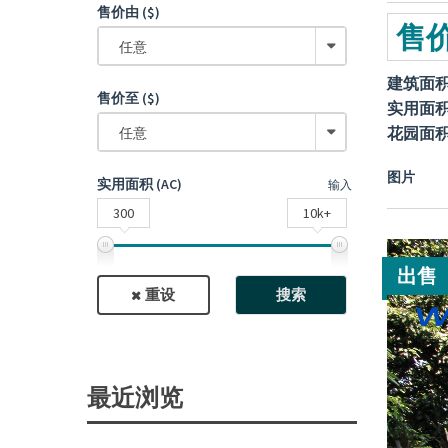
售价由 ($)
售价
任意
建筑面
售价至 ($)
实用面
花园面
任意
图片
实用面积 (AC)
输入
300
10k+
出售
重设
搜索
最近浏览