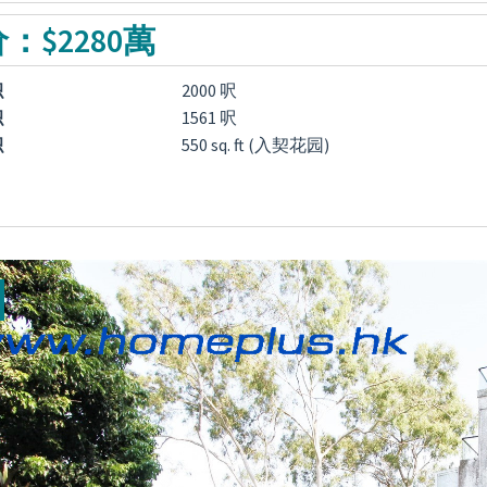
：$2280萬
积
2000 呎
积
1561 呎
积
550 sq. ft (入契花园)