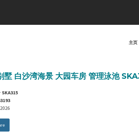
主页
墅 白沙湾海景 大园车房 管理泳池 SKA3
号
SKA315
63193
8/2026
are