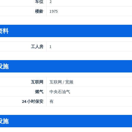
车位
2
楼龄
1975
资料
工人房
1
设施
互联网
互联网 / 宽频
燃气
中央石油气
24 小时保安
有
设施