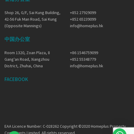
Shop 26, G/F, Sai Kung Building,
+852 27929099
42-56 Fuk Man Road, Sai Kung
+852 65239099
(Opposite Mannings)
info@homeplus.hk
中国办公室
Room 1320, Zoan Plaza, 8
+86 1546759099
Gang'an Road, Xiangzhou
+852 55348779
District, Zhuhai, China
info@homeplus.hk
FACEBOOK
EAA Licence Number: C-028262 Copyright ©2020 Homeplus Property
Consultants Limited. All rights reserved.