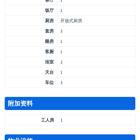
客厅
1
饭厅
1
厨房
开放式厨房
套房
3
睡房
1
客厕
1
浴室
2
天台
1
车位
3
附加资料
工人房
1