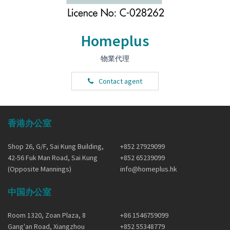
Homeplus
物業代理
Contact agent
香港办公室
Shop 26, G/F, Sai Kung Building,
+852 27929099
42-56 Fuk Man Road, Sai Kung
+852 65239099
(Opposite Mannings)
info@homeplus.hk
中国办公室
Room 1320, Zoan Plaza, 8
+86 1546759099
Gang'an Road, Xiangzhou
+852 55348779