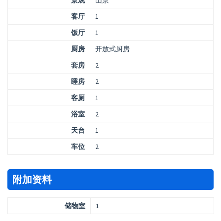
景观
山景
客厅
1
饭厅
1
厨房
开放式厨房
套房
2
睡房
2
客厕
1
浴室
2
天台
1
车位
2
附加资料
储物室
1