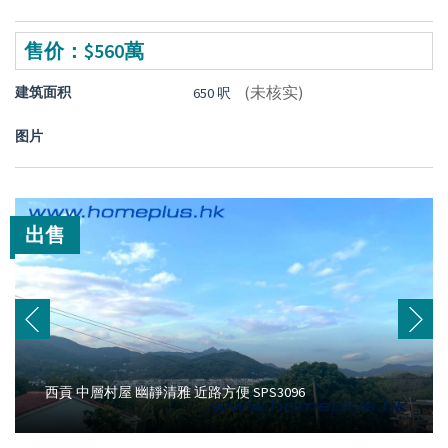
售价：$560萬
(未核实)
建筑面积
650 呎
图片
出售
西貢 中層村屋 幽靜清雅 近路方便 SPS3096