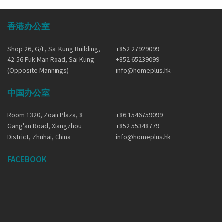
香港办公室
Shop 26, G/F, Sai Kung Building,
+852 27929099
42-56 Fuk Man Road, Sai Kung
+852 65239099
(Opposite Mannings)
info@homeplus.hk
中国办公室
Room 1320, Zoan Plaza, 8
+86 1546759099
Gang'an Road, Xiangzhou
+852 55348779
District, Zhuhai, China
info@homeplus.hk
FACEBOOK