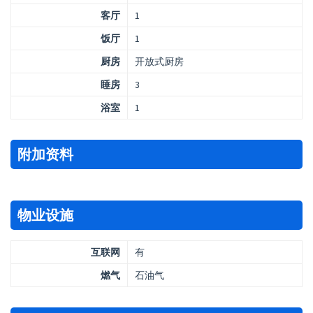
客厅
1
饭厅
1
厨房
开放式厨房
睡房
3
浴室
1
附加资料
物业设施
互联网
有
燃气
石油气