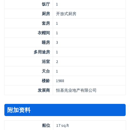
饭厅
1
厨房
开放式厨房
套房
1
衣帽间
1
睡房
3
多用途房
1
浴室
2
天台
1
楼龄
1988
发展商
恒基兆业地产有限公司
附加资料
船位
17 sq.ft