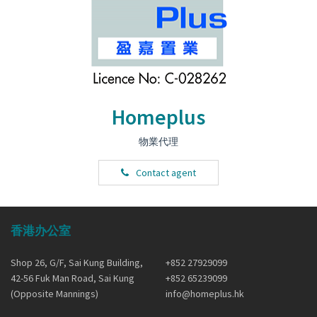
Homeplus
物業代理
Contact agent
香港办公室
Shop 26, G/F, Sai Kung Building,
+852 27929099
42-56 Fuk Man Road, Sai Kung
+852 65239099
(Opposite Mannings)
info@homeplus.hk