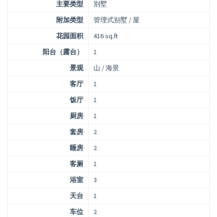
主要类型
別墅
附加类型
管理式别墅 / 屋
花园面积
416 sq.ft
阳台（露台）
1
景观
山 / 海景
客厅
1
饭厅
1
厨房
1
套房
2
睡房
2
客厕
1
浴室
3
天台
1
车位
2