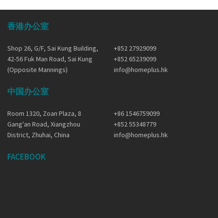
香港办公室
Shop 26, G/F, Sai Kung Building,
+852 27929099
42-56 Fuk Man Road, Sai Kung
+852 65239099
(Opposite Mannings)
info@homeplus.hk
中国办公室
Room 1320, Zoan Plaza, 8
+86 1546759099
Gang'an Road, Xiangzhou
+852 55348779
District, Zhuhai, China
info@homeplus.hk
FACEBOOK