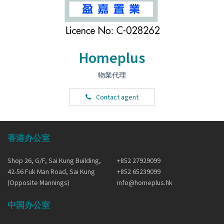
Homeplus
物業代理
Contact agent
香港办公室
Shop 26, G/F, Sai Kung Building,
+852 27929099
42-56 Fuk Man Road, Sai Kung
+852 65239099
(Opposite Mannings)
info@homeplus.hk
中国办公室