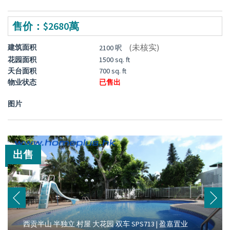
售价：$2680萬
(未核实)
建筑面积
2100 呎
花园面积
1500 sq. ft
天台面积
700 sq. ft
物业状态
已售出
图片
出售
西贡半山 半独立 村屋 大花园 双车 SPS713 | 盈嘉置业