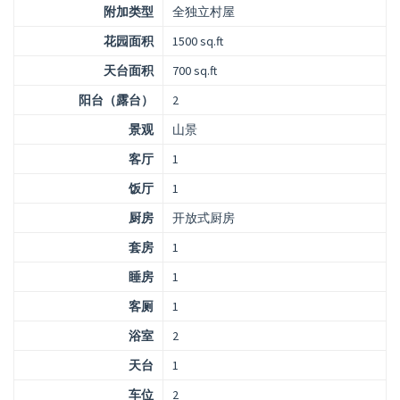
附加类型
全独立村屋
花园面积
1500 sq.ft
天台面积
700 sq.ft
阳台（露台）
2
景观
山景
客厅
1
饭厅
1
厨房
开放式厨房
套房
1
睡房
1
客厕
1
浴室
2
天台
1
车位
2