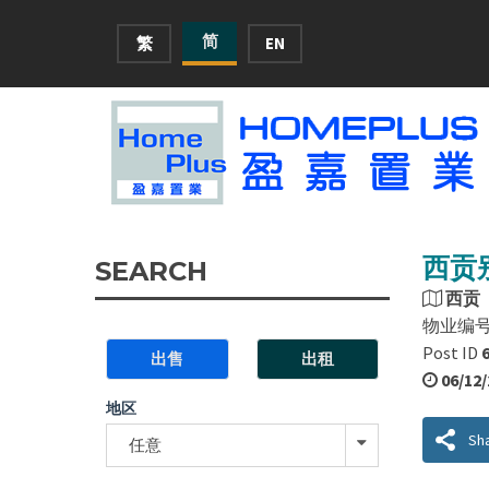
简
繁
EN
西贡别
SEARCH
西贡
物业编
Post ID
出售
出租
06/12
地区
Sh
任意