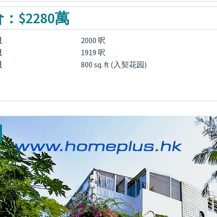
：$2280萬
积
2000 呎
积
1919 呎
积
800 sq. ft (入契花园)