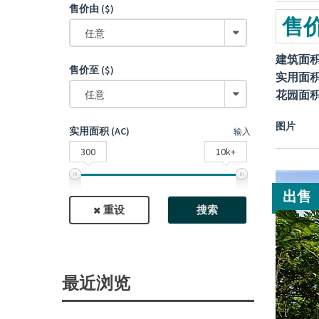
售价由 ($)
售价
任意
建筑面
售价至 ($)
实用面
花园面
任意
图片
实用面积 (AC)
输入
300
10k+
出售
重设
搜索
最近浏览