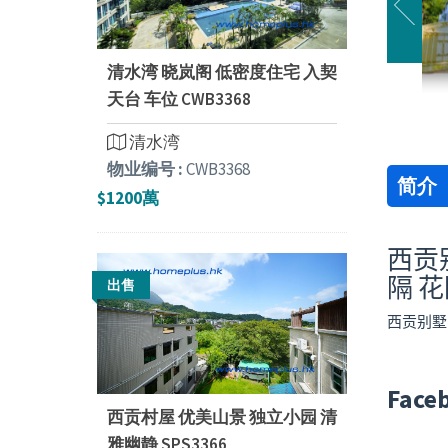
清水湾 晓岚阁 低密度住宅 入契
天台 车位 CWB3368
清水湾
物业编号 :
CWB3368
简介
$1200萬
西贡别
隔 
出售
西贡别墅 
Face
西贡村屋 优美山景 独立小园 清
雅幽静 SPS3366