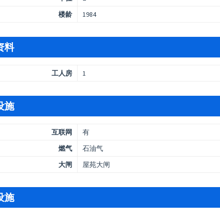
楼龄
1984
资料
工人房
1
设施
互联网
有
燃气
石油气
大闸
屋苑大闸
设施