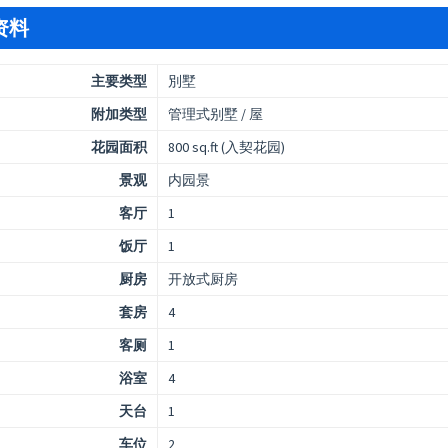
资料
主要类型
別墅
附加类型
管理式别墅 / 屋
花园面积
800 sq.ft (入契花园)
景观
内园景
客厅
1
饭厅
1
厨房
开放式厨房
套房
4
客厕
1
浴室
4
天台
1
车位
2