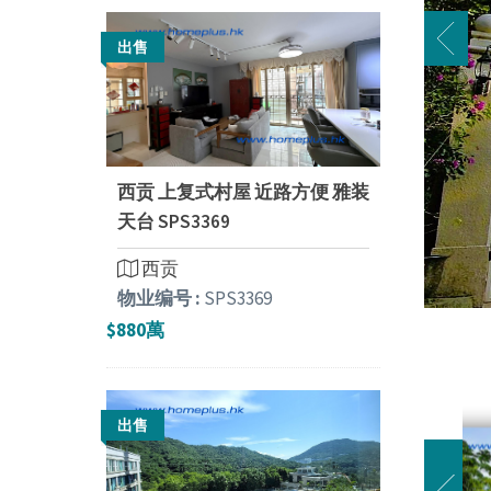
出售
西贡 上复式村屋 近路方便 雅装
天台 SPS3369
西贡
物业编号 :
SPS3369
$880萬
出售