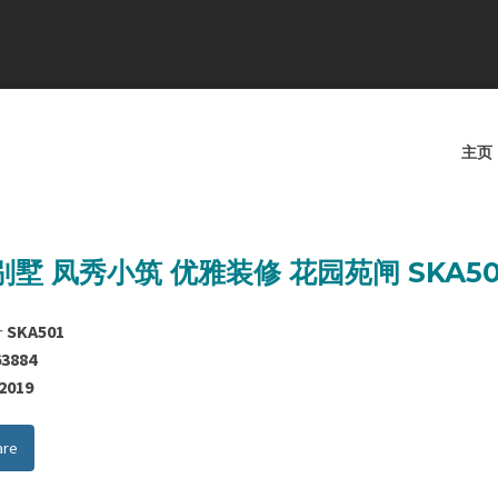
主页
墅 凤秀小筑 优雅装修 花园苑闸 SKA50
号
SKA501
63884
/2019
are