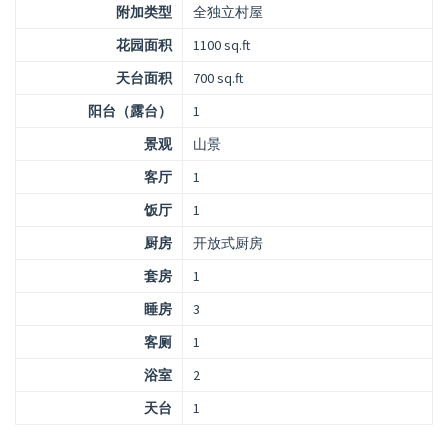
附加类型
全独立村屋
花园面积
1100 sq.ft
天台面积
700 sq.ft
阳台（露台）
1
景观
山景
客厅
1
饭厅
1
厨房
开放式厨房
套房
1
睡房
3
客厕
1
浴室
2
天台
1