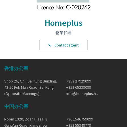
Homeplus
物業代理
Contact agent
香港办公室
Shop 26, G/F, Sai Kung Building,
+852 27929099
42-56 Fuk Man Road, Sai Kung
+852 65239099
(Opposite Mannings)
info@homeplus.hk
中国办公室
Room 1320, Zoan Plaza, 8
+86 1546759099
Gang'an Road, Xiangzhou
+852 55348779