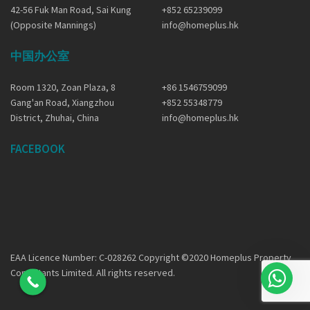
42-56 Fuk Man Road, Sai Kung
+852 65239099
(Opposite Mannings)
info@homeplus.hk
中国办公室
Room 1320, Zoan Plaza, 8
+86 1546759099
Gang'an Road, Xiangzhou
+852 55348779
District, Zhuhai, China
info@homeplus.hk
FACEBOOK
EAA Licence Number: C-028262 Copyright ©2020 Homeplus Property
Consultants Limited. All rights reserved.