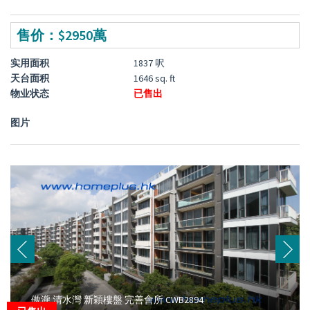
售价：$2950萬
实用面积
1837 呎
天台面积
1646 sq. ft
物业状态
已售出
图片
傲瀧 清水灣 新穎樓盤 完善會所 CWB2894