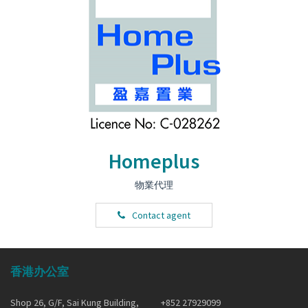
Homeplus
物業代理
Contact agent
香港办公室
Shop 26, G/F, Sai Kung Building,
+852 27929099