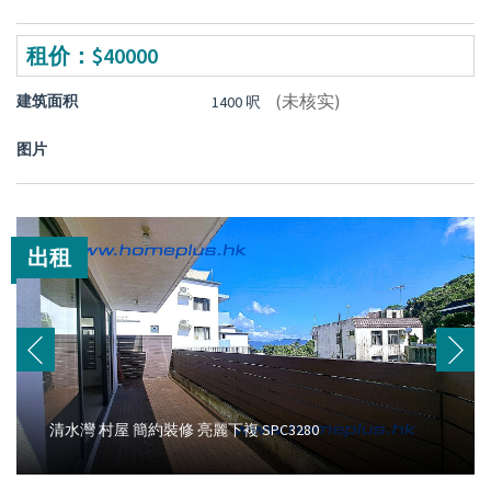
租价：$40000
(未核实)
建筑面积
1400 呎
图片
出租
清水灣 村屋 簡約裝修 亮麗下複 SPC3280