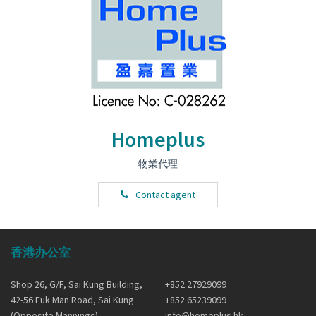
Homeplus
物業代理
Contact agent
香港办公室
Shop 26, G/F, Sai Kung Building,
+852 27929099
42-56 Fuk Man Road, Sai Kung
+852 65239099
(Opposite Mannings)
info@homeplus.hk