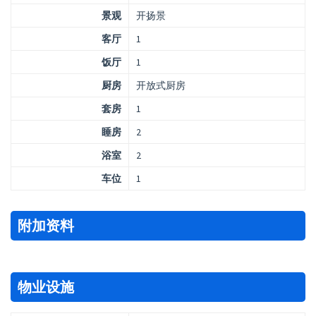
景观
开扬景
客厅
1
饭厅
1
厨房
开放式厨房
套房
1
睡房
2
浴室
2
车位
1
附加资料
物业设施