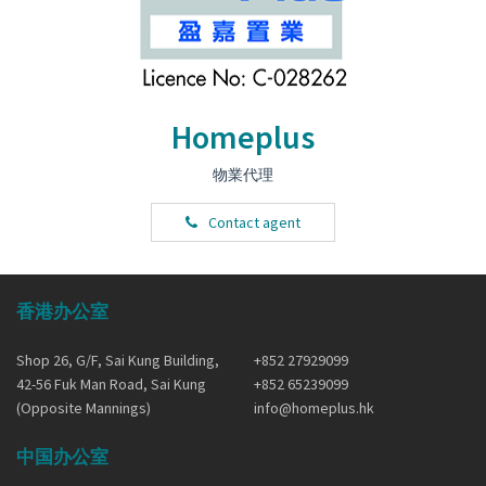
Homeplus
物業代理
Contact agent
香港办公室
Shop 26, G/F, Sai Kung Building,
+852 27929099
42-56 Fuk Man Road, Sai Kung
+852 65239099
(Opposite Mannings)
info@homeplus.hk
中国办公室