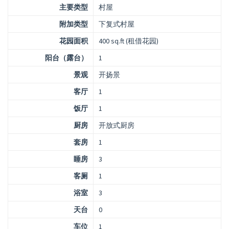
主要类型
村屋
附加类型
下复式村屋
花园面积
400 sq.ft (租借花园)
阳台（露台）
1
景观
开扬景
客厅
1
饭厅
1
厨房
开放式厨房
套房
1
睡房
3
客厕
1
浴室
3
天台
0
车位
1