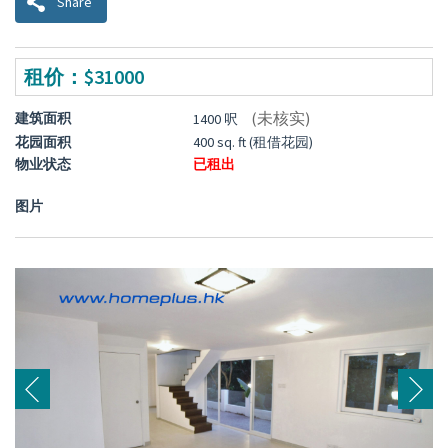
Share
租价：$31000
(未核实)
建筑面积
1400 呎
花园面积
400 sq. ft (租借花园)
物业状态
已租出
图片