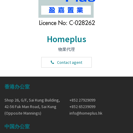
Homeplus
物業代理
Contact agent
香港办公室
Shop 26, G/F, Sai Kung Building,
+852 27929099
42-56 Fuk Man Road, Sai Kung
+852 65239099
(Opposite Mannings)
info@homeplus.hk
中国办公室