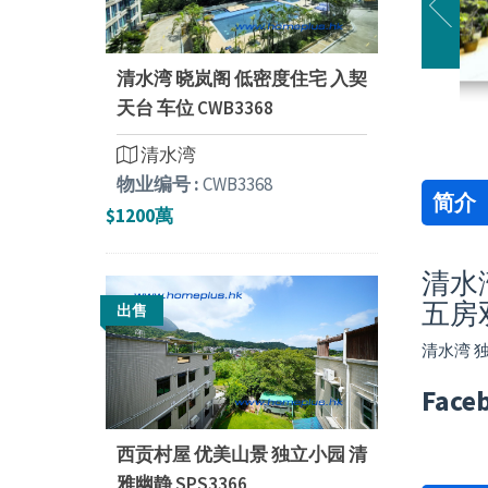
清水湾 晓岚阁 低密度住宅 入契
天台 车位 CWB3368
清水湾
物业编号 :
CWB3368
简介
$1200萬
清水湾
五房
出售
清水湾 独
Face
西贡村屋 优美山景 独立小园 清
雅幽静 SPS3366