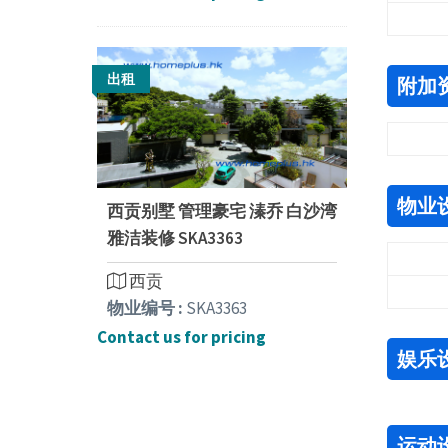
出租
附加
物业
西贡别墅 管理豪宅 溱乔 白沙湾
雅洁装修 SKA3363
西贡
物业编号 :
SKA3363
Contact us for pricing
娱乐
运动