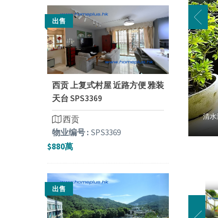
出售
西贡 上复式村屋 近路方便 雅装
天台 SPS3369
清水
西贡
物业编号 :
SPS3369
$880萬
出售