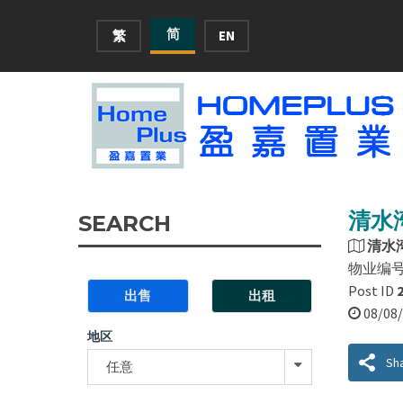
简
繁
EN
清水湾
SEARCH
清水
物业编
Post ID
出售
出租
08/0
地区
Sh
任意