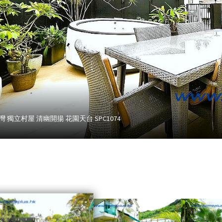
灣 獨立村屋 清幽開揚 花園天台 SPC1074