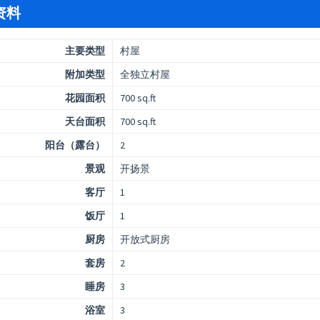
资料
主要类型
村屋
附加类型
全独立村屋
花园面积
700 sq.ft
天台面积
700 sq.ft
阳台（露台）
2
景观
开扬景
客厅
1
饭厅
1
厨房
开放式厨房
套房
2
睡房
3
浴室
3