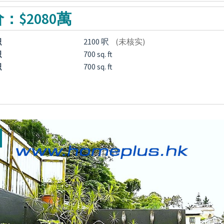
：$2080萬
积
2100 呎
(未核实)
积
700 sq. ft
积
700 sq. ft