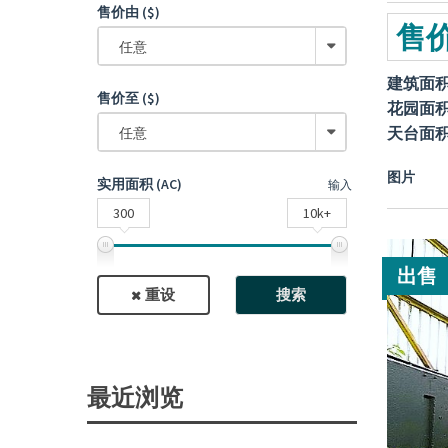
售价由 ($)
售价
任意
建筑面
售价至 ($)
花园面
天台面
任意
图片
实用面积 (AC)
输入
300
10k+
出售
重设
搜索
最近浏览