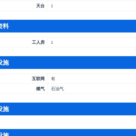
天台
1
资料
工人房
1
设施
互联网
有
燃气
石油气
设施
设施