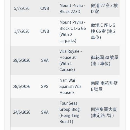
Mount Pavilia -
傲瀧 22 座 3 樓
5/7/2026
CWB
Block 22 3D
D 室
Mount Pavilia -
傲瀧 C 座 L-G
Block C L-G G6
1/7/2026
CWB
樓 G6 室 (連 2
2
(With 2
車位)
carparks)
Villa Royale -
House 30
御花園 30 號屋
29/6/2026
SKA
2
(With 1
(連 1 車位)
Carpark)
Nam Wai
南圍 南苑別墅
28/6/2026
SPS
Spanish Villa
1
E 號屋
House E
Four Seas
Group Bldg.
四洲集團大廈
24/6/2026
SKA
(Hong Ting
(康定路1號 )
Road 1)